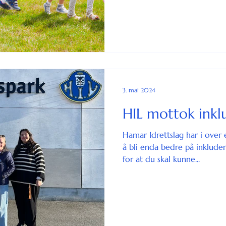
3. mai 2024
HIL mottok inkl
Hamar Idrettslag har i over 
å bli enda bedre på inkluderi
for at du skal kunne...