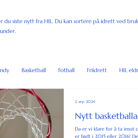
r du siste nytt fra HIL. Du kan sortere på idrett ved bru
 under.
andy
Basketball
Fotball
Friidrett
HIL eld
Svømming
Tennis
Triathlon
Kun forside
2. sep. 2024
Nytt basketballa
Da er vi klare for å ta imot 
er født i 2015 eller 2016! De