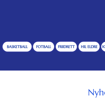
NDY
BASKETBALL
FOTBALL
FRIIDRETT
HIL ELDRE
K
Nyh