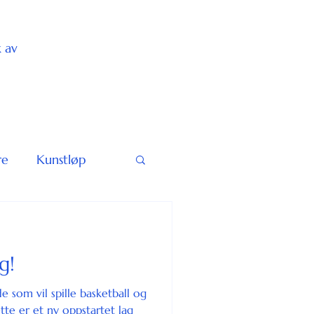
k av
re
Kunstløp
g!
de som vil spille basketball og
tte er et ny oppstartet lag