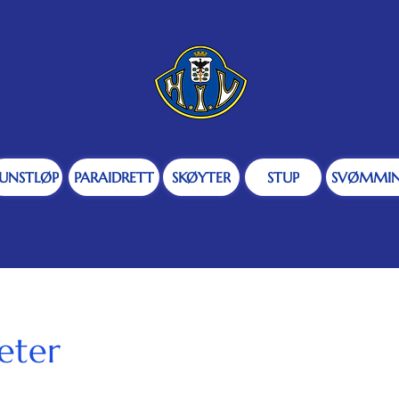
UNSTLØP
PARAIDRETT
SKØYTER
STUP
SVØMMI
eter