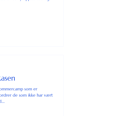
Rasen
g sommercamp som er
pfordrer de som ikke har vært
...