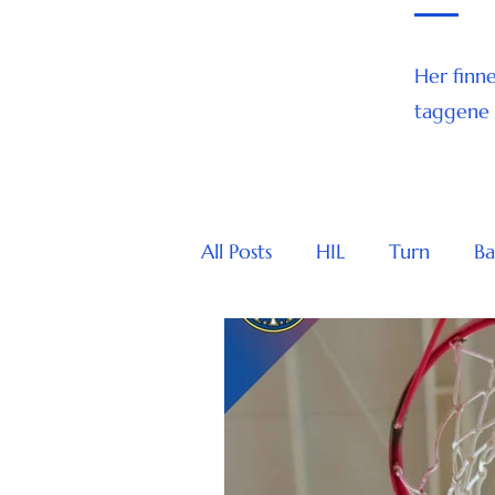
Her finne
taggene
All Posts
HIL
Turn
B
Paraidrett
Skøyter