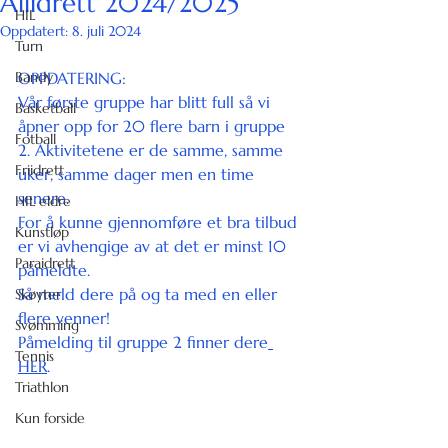
Allidrett 2024/2025
HIL
Oppdatert:
8. juli 2024
Turn
Bandy
OPPDATERING: 
Vår første gruppe har blitt full så vi 
Basketball
åpner opp for 20 flere barn i gruppe 
Fotball
2. Aktivitetene er de samme, samme 
Friidrett
uker, samme dager men en time 
senere. 
HIL eldre
For å kunne gjennomføre et bra tilbud 
Kunstløp
er vi avhengige av at det er minst 10 
Paraidrett
påmeldte. 
Så meld dere på og ta med en eller 
Skøyter
flere venner! 
Svømming
Påmelding til gruppe 2 finner dere
Tennis
HER
. 
Triathlon
Kun forside