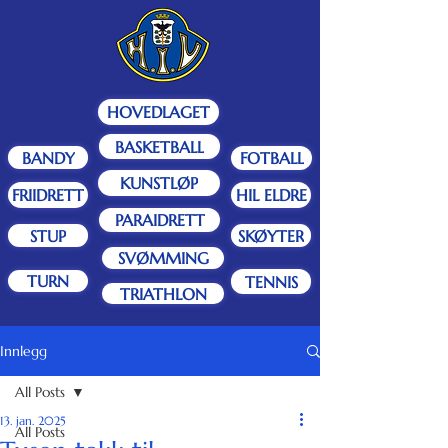
HOVEDLAGET
BASKETBALL
BANDY
FOTBALL
KUNSTLØP
FRIIDRETT
HIL ELDRE
PARAIDRETT
STUP
SKØYTER
SVØMMING
TURN
TENNIS
TRIATHLON
Innlegg
All Posts
13. jan. 2025
All Posts