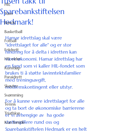
Tusen takk til
HIL
Sparebankstiftelsen
Turn
Hedmark!
Bandy
Basketball
Hamar idrettslag skal være 
Fotball
"idrettslaget for alle" og er stor 
Friidrett
hindring for å delta i idretten kan 
være økonomi. Hamar idrettslag har 
HIL eldre
en fond som vi kaller HIL-fondet som 
Kunstløp
brukes ti å støtte lavinntektsfamilier 
Paraidrett
med treningsavgift, 
Skøyter
medlemskontingent eller utstyr. 
Svømming
For å kunne være idrettslaget for alle 
Tennis
og ta bort de økonomiske barrierene 
Triathlon
er vi avhengige av  ha gode 
støttespillere rund oss og 
Kun forside
Sparebankstiftelen Hedmark
 er en helt 