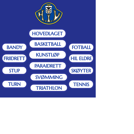
HOVEDLAGET
BASKETBALL
BANDY
FOTBALL
KUNSTLØP
FRIIDRETT
HIL ELDRE
PARAIDRETT
STUP
SKØYTER
SVØMMING
TURN
TENNIS
TRIATHLON