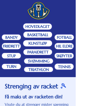
HOVEDLAGET
BASKETBALL
BANDY
FOTBALL
KUNSTLØP
FRIIDRETT
HIL ELDRE
PARAIDRETT
STUP
SKØYTER
SVØMMING
TURN
TENNIS
TRIATHLON
🎾
Strenging av racket
Få maks ut av racketen din!
Visste du at strenger mister spenning