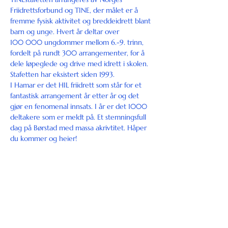
Friidrettsforbund
 og 
TINE
, der målet er å 
fremme fysisk aktivitet og breddeidrett blant 
barn og unge. Hvert år deltar over 
100 000 ungdommer mellom 6.-9. trinn, 
fordelt på rundt 300 arrangementer, for å 
dele løpeglede og drive med idrett i skolen. 
Stafetten har eksistert siden 1993.
I Hamar er det HIL friidrett som står for et 
fantastisk arrangement år etter år og det 
gjør en fenomenal innsats. I år er det 1000 
deltakere som er meldt på. Et stemningsfull 
dag på Børstad med massa akrivtitet. Håper 
du kommer og heier! 
FOTO: Linda Alexandra Solhaug
Del dette arrangementet