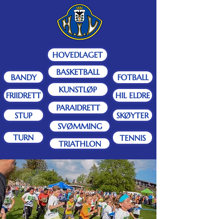
HOVEDLAGET
BASKETBALL
BANDY
FOTBALL
KUNSTLØP
FRIIDRETT
HIL ELDRE
PARAIDRETT
STUP
SKØYTER
SVØMMING
TURN
TENNIS
TRIATHLON