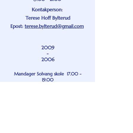
Kontakperson:
Terese Hoff Bylterud
Epost:
terese.bylterud@gmail.com
2009
-
2006
Mandager Solvang skole
17.00 -
19.00
Torsdager Ener ungdomsskole mellom
19.00 - 21.00
Kontaktperson:
Jakob Lindskog Prytz
E-post: j
akob@lindskog-prytz.com