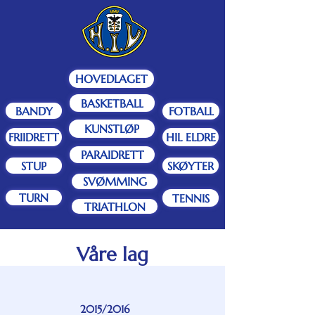
HOVEDLAGET
BASKETBALL
BANDY
FOTBALL
KUNSTLØP
FRIIDRETT
HIL ELDRE
PARAIDRETT
STUP
SKØYTER
SVØMMING
TURN
TENNIS
TRIATHLON
Våre lag
2015/2016