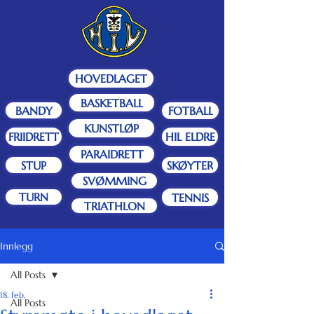
HOVEDLAGET
BASKETBALL
BANDY
FOTBALL
KUNSTLØP
FRIIDRETT
HIL ELDRE
PARAIDRETT
STUP
SKØYTER
SVØMMING
TURN
TENNIS
TRIATHLON
Innlegg
All Posts
18. feb.
All Posts