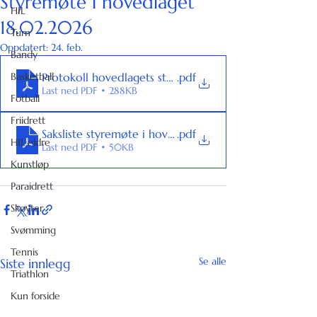
Styremøte i hovedlaget
HIL
18.02.2026
Turn
Oppdatert:
24. feb.
Bandy
Basketball
Protokoll hovedlagets styremøte 18022026
.pdf
Last ned PDF • 288KB
Fotball
Friidrett
Saksliste styremøte i hovedlaget 18022026
.pdf
HIL eldre
Last ned PDF • 50KB
Kunstløp
Paraidrett
Skøyter
Svømming
Tennis
Se alle
Siste innlegg
Triathlon
Kun forside